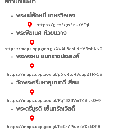
สถานที่แนะนำ
พระแม่ลักษมี เกษรวิลเลจ
https://g.co/kgs/MUrVFqL
พระพิฆเนศ ห้วยขวาง
https://maps.app.goo.gl/XwALBqsLNmV5whNN9
พระพรหม แยกราชประสงค์
https://maps.app.goo.gl/p5wRtsH3sap2TRF58
วัดพระศรีมหาอุมาเทวี สีลม
https://maps.app.goo.gl/PqT323VmT4jhJkQy9
พระตรีมูรติ เซ็นทรัลเวิลดิ์
https://maps.app.goo.gl/FoCrYPiuexWDxkDP8