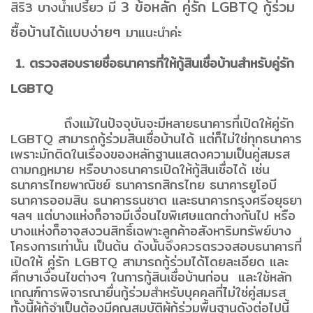
3 ข้อหลัก คู่รัก LGBTQ กู้ร่วม
สิริ3 บางน้ำเปรี้ยว มี
ซื้อบ้านได้แบบง่ายๆ
มาแนะนำค่ะ
1. ตรวจสอบรายชื่อธนาคารที่ให้กู้สินเชื่อบ้านสำหรับคู่รัก
LGBTQ
ถึงแม้ในปัจจุบันจะมีหลายธนาคารที่เปิดให้คู่รัก
LGBTQ สามารถกู้ร่วมสินเชื่อบ้านได้ แต่ก็ไม่ใช่ทุกธนาคาร
เพราะมักติดในเรื่องของหลักฐานแสดงความเป็นคู่สมรส
ตามกฎหมาย หรือบางธนาคารเปิดให้กู้สินเชื่อได้ เช่น
ธนาคารไทยพาณิชย์ ธนาคารกสิกรไทย ธนาคารยูโอบี
ธนาคารออมสิน ธนาคารธนชาต และธนาคารกรุงศรีอยุธยา
ฯลฯ แต่บางแห่งก็อาจมีเงื่อนไขพิเศษแตกต่างกันไป หรือ
บางแห่งก็อาจสงวนสิทธิ์เฉพาะลูกค้าอสังหาริมทรัพย์บาง
โครงการเท่านั้น เป็นต้น ดังนั้นจึงควรตรวจสอบธนาคารที่
เปิดให้ คู่รัก LGBTQ สามารถกู้ร่วมได้โดยละเอียด และ
ศึกษาเงื่อนไขต่างๆ ในการกู้สินเชื่อบ้านก่อน และใช้หลัก
เกณฑ์การพิจารณายื่นกู้ร่วมสำหรับบุคคลที่ไม่ใช่คู่สมรส
ทั้งนี้ผู้กู้จำเป็นต้องมีคุณสมบัติผู้กู้ร่วมพื้นฐานดังต่อไปนี้