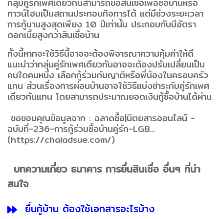
กลุ่มคู่รักเพศเดียวกันสามารถขอสินเชื่อเพื่อซื้อบ้านหรือ
ทาวน์โฮมเป็นสถานประกอบกิจการได้ แต่มีช่วงระยะเวลา
การกู้นานสูงสุดเพียง 10 ปีเท่านั้น ประกอบกับมีอัตรา
ดอกเบี้ยสูงกว่าสินเชื่อบ้าน
ทั้งนี้หากจะใช้วิธีนี้อาจจะต้องพิจารณาความคุ้มค่าให้ดี
แนะนำว่ากลุ่มคู่รักเพศเดียวกันอาจจะต้องปรับเปลี่ยนเป็น
คนใดคนหนึ่ง เลือกกู้ร่วมกับญาติหรือพี่น้องในครอบครัว
แทน ส่วนเรื่องการผ่อนบ้านอาจใช้วิธีแบ่งชำระกับคู่รักเพศ
เดียวกันแทน โดยสามารถประมาณยอดเงินกู้ซื้อบ้านได้ผ่าน
ขอขอบคุณข้อมูลจาก : ฉลาดซื้อ|นิตยสารออนไลน์ -
ฉบับที่-236-การกู้ร่วมซื้อบ้านคู่รัก-LGB...
(https://chaladsue.com/)
บทความเกี่ยว ธนาคาร การยื่นสินเชื่อ อื่นๆ ที่น่า
สนใจ
ยื่นกู้บ้าน ต้องใช้เอกสารอะไรบ้าง