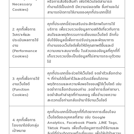
หรือการสั่งซื้อสินค้า เพื่อให้เว็บไซต์สามารถ
Necessary
ทำงานได้เป็นปกติ มีความปลอดภัย ซึ่งท่านจะไม่
Cookies)
สามารถปิดการใช้งานของคุกกี้ประเภทนี้ได้
คุกกี้ประเภทนี้ช่วยเสริมประสิทธิภาพในการใช้
2. คุกกี้เพื่อการ
บริการ เพื่อรวบรวมข้อมูลทางสถิติเกี่ยวกับการ
วิเคราะห์และ
สนใจและพฤติกรรมการเยี่ยมชมเว็บไซต์ อีกทั้ง
ประเมินผลการใช้
ยังใช้ข้อมูลนี้เพื่อการปรับปรุงและพัฒนาการ
งาน
ทำงานของเว็บไซต์เพื่อให้มีคุณภาพดีขึ้นและมี
(Performance
ความเหมาะสมมากขึ้น ในส่วนของข้อมูลที่คุกกี้ที่
Cookies)
เก็บรวบรวมนี้จะเป็นข้อมูลที่ไม่สามารถระบุตัวตน
ได้
คุกกี้ประเภทนี้จะช่วยให้เว็บไซต์ จดจำตัวเลือกต่าง
3. คุกกี้เพื่อการใช้
ๆ ที่ท่านได้ตั้งค่าไว้และปรับเปลี่ยนไปตาม
งานเว็บไซต์
พฤติกรรมและความพึงพอใจของผู้ใช้เว็บไซต์ เช่น
(Function
จดจำการล็อกอินของท่าน ,จดจำการตั้งค่าภาษา,
Cookies)
จดจำสินค้าล่าสุดที่ท่านเคยดู เพื่ออำนวยความ
สะดวกเมื่อท่านกลับเข้ามาใช้งานเว็บไซต์
คุกกี้ประเภทนี้เป็นคุกกี้ที่เกิดจากการเชื่อมโยง
เว็บไซต์ของบุคคลที่สาม เช่น Google
4. คุกกี้เพื่อการ
Analytics, Facebook Pixels ,LINE Tags,
โฆษณาไปยังกลุ่ม
Tiktok Pixels เพื่อเก็บข้อมูลการเข้าใช้งานและ
เป้าหมาย
ลิงก์ที่ท่านติดตามหรือเยี่ยมชม เพื่อให้เข้าใจความ