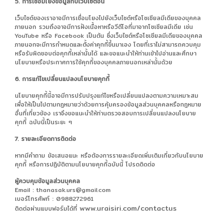
5. การเชื่อมโยงข้อมูลกับเว็บไซต์อื่น
เว็บไซต์ของเราอาจมีการเชื่อมโยงไปยังเว็บไซต์หรือโซเชียลมีเดียของบุคคล
ภายนอก รวมถึงอาจมีการฝังเนื้อหาหรือวีดีโอที่มาจากโซเชียลมีเดีย เช่น
YouTube หรือ Facebook เป็นต้น ซึ่งเว็บไซต์หรือโซเชียลมีเดียของบุคคล
ภายนอกจะมีการกำหนดและตั้งค่าคุกกี้ขึ้นมาเอง โดยที่เราไม่สามารถควบคุม
หรือรับผิดชอบต่อคุกกี้เหล่านั้นได้ และขอแนะนำให้ท่านเข้าไปอ่านและศึกษา
นโยบายหรือประกาศการใช้คุกกี้ของบุคคลภายนอกเหล่านั้นด้วย
6. การแก้ไขเปลี่ยนแปลงนโยบายคุกกี้
นโยบายคุกกี้นี้อาจมีการปรับปรุงแก้ไขหรือเปลี่ยนแปลงตามความเหมาะสม
เพื่อให้เป็นไปตามกฎหมายว่าด้วยการคุ้มครองข้อมูลส่วนบุคคลหรือกฎหมาย
อื่นที่เกี่ยวข้อง เราจึงขอแนะนำให้ท่านตรวจสอบการเปลี่ยนแปลงนโยบาย
คุกกี้ ฉบับนี้เป็นระยะ ๆ
7. รายละเอียดการติดต่อ
หากมีคำถาม ข้อเสนอแนะ หรือต้องการรายละเอียดเพิ่มเติมเกี่ยวกับนโยบาย
คุกกี้ หรือการปฏิบัติตามนโยบายคุกกี้ฉบับนี้ โปรดติดต่อ
ผู้ควบคุมข้อมูลส่วนบุคคล
Email : thanasak.urs@gmail.com
เบอร์โทรศัพท์ : 0988272961
www.uraisiri.com/contactus
ติดต่อผ่านแบบฟอร์มได้ที่