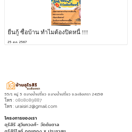
ยื่นกู้ ซื้อบ้าน ทำไมต้องปิดหนี้ !!!
25 ส.ค. 2567
55/1 หมู่ 5 ต.บางน้ำเปรี้ยว อ.บางน้ำเปรี้ยว จ.ฉะเชิงเทรา 24150
โทร :
0808089887
โทร :
uraisiri.2@gmail.com
โครงการของเรา
อุริสิริ สุวินทวงศ์- วัดต้นตาล
อุริสิริไลท์ ดอนทอง x ประชาสุข