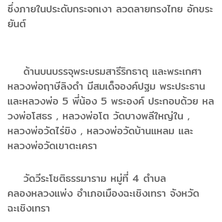
ซึ่งภายในประดับกระจกเงา ลวดลายทรงไทย อักขระ
ยันต์
ด้านบนบรรจุพระบรมสารีริกธาตุ และพระเกศา
หลวงพ่อฤาษีลิงดำ มีสมเด็จองค์ปฐม พระประธาน
และหลวงพ่อ 5 พี่น้อง 5 พระองค์ ประกอบด้วย หล
วงพ่อโสธร , หลวงพ่อโต วัดบางพลีใหญ่ใน ,
หลวงพ่อวัดไร่ขิง , หลวงพ่อวัดบ้านแหลม และ
หลวงพ่อวัดเขาตะเครา
วัดวีระโชติธรรมาราม หมู่ที่ 4 ตำบล
คลองหลวงแพ่ง อำเภอเมืองฉะเชิงเทรา จังหวัด
ฉะเชิงเทรา