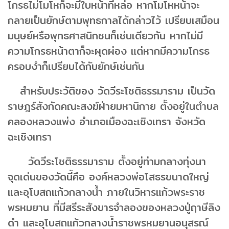
โกรธไม่โมโหก็จะมีใบหน้าที่หล่อ หากโมโหหน้าจะ
กลายเป็นยักษ์ตามพุทธกาลได้กล่าวไว้ เปรียบเสมือน
มนุษย์หรือพุทธศาสนิกชนก็เช่นเดียวกัน หากไม่มี
ความโกรธหน้าตาก็จะผุดผ่อง แต่หากมีความโกรธ
ครอบงำก็เปรียบได้กับยักษ์เช่นกัน
สำหรับประวัติของ วัดวีระโชติธรรมาราม เป็นวัด
ราษฎร์สังกัดคณะสงฆ์ฝ่ายมหานิกาย ตั้งอยู่ในตำบล
คลองหลวงแพ่ง อำเภอเมืองฉะเชิงเทรา จังหวัด
ฉะเชิงเทรา
วัดวีระโชติธรรมาราม ตั้งอยู่ท่ามกลางทุ่งนา
จุดเด่นของวัดนี้คือ องค์หลวงพ่อโสธรขนาดใหญ่
และอุโบสถแก้วกลางน้ำ ภายในวิหารแก้วพระราช
พรหมยาน ที่มีสรีระสังขารจำลองของหลวงปู่ฤาษีลิง
ดำ และอุโบสถแก้วกลางน้ำราชพรหมยานอนุสรณ์