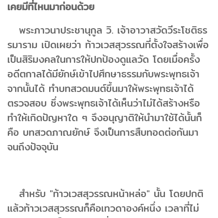
เคยมีที่ไหนมาก่อนด้วย
พระภาวนาประชานุกูล วิ. เจ้าอาวาสวัดวีระโชติธร
รมาราม เปิดเผยว่า ท้าวเวสสุวรรณที่ตั้งใจสร้างเพื่อ
เป็นสิริมงคลในการให้ปกป้องดูแลวัด โดยเมื่อครั้ง
อดีตกาลได้มียักษ์เข้าไปศึกษาธรรมกับพระพุทธเจ้า
จากนั้นได้ ทำบทสวดมนต์ขึ้นมาให้พระพุทธเจ้าได้
ตรวจสอบ ซึ่งพระพุทธเจ้าได้เห็นว่าไม่ได้สร้างหรือ
ทำให้เกิดปัญหาใด ๆ จึงอนุญาติให้นำมาใช้ได้นั้นก็
คือ บทสวดภาณยักษ์ จึงเป็นการสืบทอดต่อกันมา
จนถึงปัจจุบัน
สำหรับ "ท้าวเวสสุวรรณหน้าหล่อ" นั้น โดยปกติ
แล้วท้าวเวสสุวรรณก็คือเทวดาองค์หนึ่ง เวลาที่ไม่