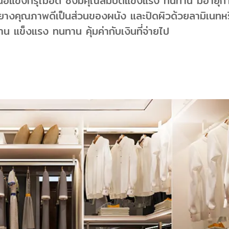
ม้เนื้อแข็งกรุไม้อัด ซึ่งมีคุณสมบัติแข็งแรง ทนทาน มีอา
ดยางคุณภาพดีเป็นส่วนของผนัง และปิดผิวด้วยลามิเนทหรือ
งาน แข็งแรง ทนทาน คุ้มค่ากับเงินที่จ่ายไป