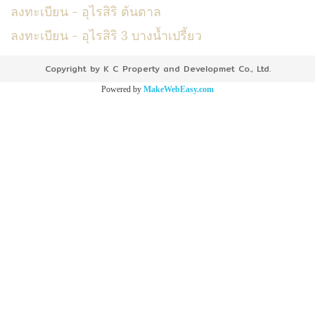
ลงทะเบียน - อุไรสิริ ต้นตาล
ลงทะเบียน - อุไรสิริ 3 บางน้ำเปรี้ยว
Copyright by K C Property and Developmet Co., Ltd.
Powered by
MakeWebEasy.com