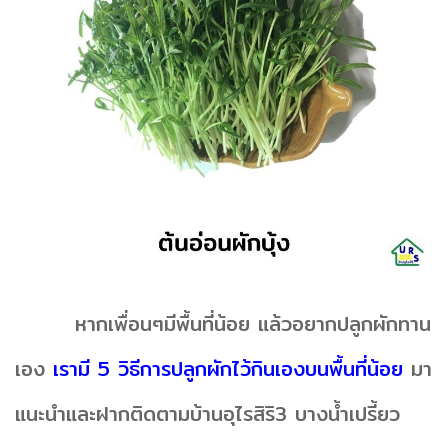
หากเพื่อนๆมีพื้นที่น้อย แล้วอยากปลูกผักทาน
เอง
เรามี 5
วิธีการปลูกผักไว้กินเองบนพื้นที่น้อย
มา
แนะนำและฝากติดตามบ้านอุไรสิริ3 บางน้ำเปรี้ยว