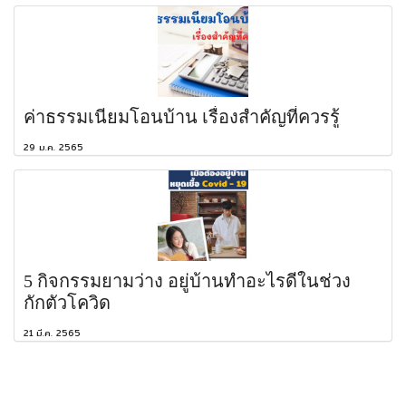
ค่าธรรมเนียมโอนบ้าน เรื่องสำคัญที่ควรรู้
29 ม.ค. 2565
5 กิจกรรมยามว่าง อยู่บ้านทำอะไรดีในช่วง
กักตัวโควิด
21 มี.ค. 2565