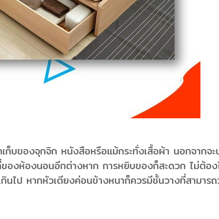
เก็บของจุกจิก หนังสือหรือแม้กระทั่งเสื้อผ้า นอกจากจะป
อที่ของห้องนอนอีกต่างหาก การหยิบของก็สะดวก ไม่ต้องไป
นเกินไป หากหัวเตียงค่อนข้างหนาก็ควรมีชั้นวางที่สามารถว