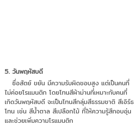
5. วันพฤหัสบดี
ซื่อสัตย์ ขยัน มีความรับผิดชอบสูง แต่เป็นคนที่
ไม่ค่อยโรแมนติก โดยโทนสีผ้าม่านที่เหมาะกับคนที่
เกิดวันพฤหัสบดี จะเป็นโทนสีกลุ่มสีธรรมชาติ สีเอิร์ธ
โทน เช่น สีน้ำตาล สีเปลือกไม้ ที่ให้ความรู้สึกอบอุ่น
และช่วยเพิ่มความโรแมนติก