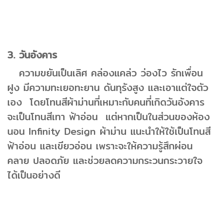
3. วันอังคาร
ความขยันเป็นเลิศ คล่องแคล่ว ว่องไว รักเพื่อน
ฝูง มีความทะเยอทะยาน ดันทุรังสูง และเอาแต่ใจตัว
เอง โดยโทนสีผ้าม่านที่เหมาะกับคนที่เกิดวันอังคาร
จะเป็นโทนสีเทา ฟ้าอ่อน แต่หากเป็นในส่วนของห้อง
นอน Infinity Design ผ้าม่าน แนะนำให้ใช้เป็นโทนสี
ฟ้าอ่อน และเขียวอ่อน เพราะจะให้ความรู้สึกผ่อน
คลาย ปลอดภัย และช่วยลดความกระวนกระวายใจ
ได้เป็นอย่างดี