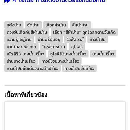
แต่งบ้าน
จัดบ้าน
เลือกผ้าม่าน
สีหน้าม่าน
ดวงวันเกิดกับสีผ่านม่าน
เลือก “สีผ้าม่าน” ถูกโฉลกตามวันเกิด
ความรู้ อยู่บ้าน
บ้านพร้อมอยู่
ไลฟ์สไตล์
ทาวน์โฮม
บ้านในฉะเชิงเทรา
โครงการบ้าน
อุไรสิริ
อุไรสิริ3 บางน้ำเปรี้ยว
อุไรสิริ3บางน้ำเปรี้ยว
บางน้ำเปรี้ยว
บ้านบางน้ำเปรี้ยว
ทาวน์โฮมบางน้ำเปรี้ยว
ทาวน์โฮมชั้นเดียวบางน้ำเปรี้ยว
ทาวน์โฮมชั้นเดียว
เนื้อหาที่เกี่ยวข้อง