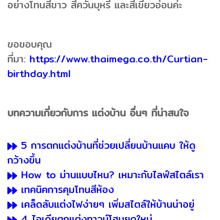
อย่างโทนสีขาว สีควันบุหรี่ และสีเขียวอ่อนค่ะ
ขอขอบคุณ
ที่มา:
https://www.thaimega.co.th/Curtian-
birthday.html
บทความเกี่ยวกับการ แต่งบ้าน อื่นๆ ที่น่าสนใจ
5 การตกแต่งบ้านที่ช่วยเปลี่ยนบ้านแคบ ให้ดู
กว้างขึ้น
How to ม่านแบบไหน? เหมาะกับไลฟ์สไตล์เรา
เทคนิคการคุมโทนสีห้อง
เคล็ดลับแต่งไฟง่ายๆ เพิ่มสไตล์ให้บ้านน่าอยู่
4 ไอเดียตกแต่งทาวน์โฮมยุดใหม่