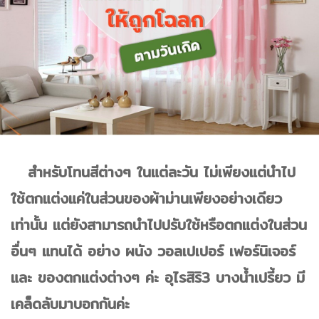
สำหรับโทนสีต่างๆ ในแต่ละวัน ไม่เพียงแต่นำไป
ใช้ตกแต่งแค่ในส่วนของผ้าม่านเพียงอย่างเดียว
เท่านั้น แต่ยังสามารถนำไปปรับใช้หรือตกแต่งในส่วน
อื่นๆ แทนได้ อย่าง ผนัง วอลเปเปอร์ เฟอร์นิเจอร์
และ ของตกแต่งต่างๆ ค่ะ อุไรสิริ3 บางน้ำเปรี้ยว มี
เคล็ดลับมาบอกกันค่ะ