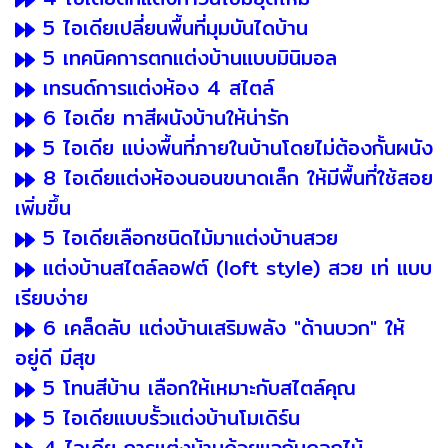
5 ไอเดียเปลี่ยนพื้นที่มุมบันไดบ้าน
5 เทคนิคการตกแต่งบ้านแบบมินิมอล
เทรนด์การแต่งห้อง 4 สไตล์
6 ไอเดีย ทาสีผนังบ้านให้น่ารัก
5 ไอเดีย แบ่งพื้นที่ภายในบ้านโดยไม่ต้องกั้นผนัง
8 ไอเดียแต่งห้องนอนขนาดเล็ก ให้มีพื้นที่ใช้สอย
เพิ่มขึ้น
5 ไอเดียเลือกชนิดไม้มาแต่งบ้านสวย
แต่งบ้านสไตล์ลอฟต์ (loft style) สวย เท่ แบบ
เรียบง่าย
6 เคล็ดลับ แต่งบ้านเสริมพลัง "ด้านบวก" ให้
อยู่ดี มีสุข
5 โทนสีบ้าน เลือกให้เหมาะกับสไตล์คุณ
5 ไอเดียแบบรั้วแต่งบ้านโมเดิร์น
4 ไอเดีย การแต่งบ้านด้วยแจกันดอกไม้