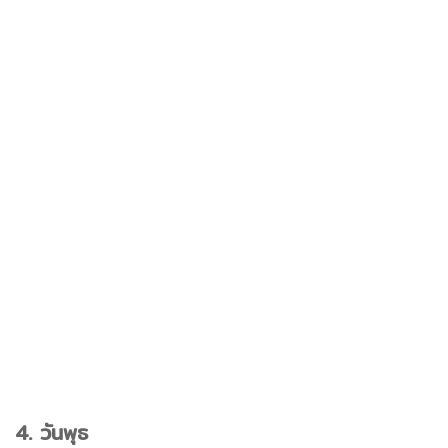
4. วันพุธ