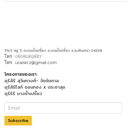
55/1 หมู่ 5 ต.บางน้ำเปรี้ยว อ.บางน้ำเปรี้ยว จ.ฉะเชิงเทรา 24150
โทร :
0808089887
โทร :
uraisiri.2@gmail.com
โครงการของเรา
อุริสิริ สุวินทวงศ์- วัดต้นตาล
อุริสิริไลท์ ดอนทอง x ประชาสุข
อุริริริ บางน้ำเปรี้ยว
Subscribe